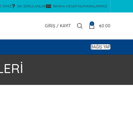
Z KIMIZ
SIK SORULANLAR
BANKA HESAP NUMARALARIMIZ
0
GIRIŞ / KAYIT
₺
0.00
BAĞIŞ YAP
LERİ