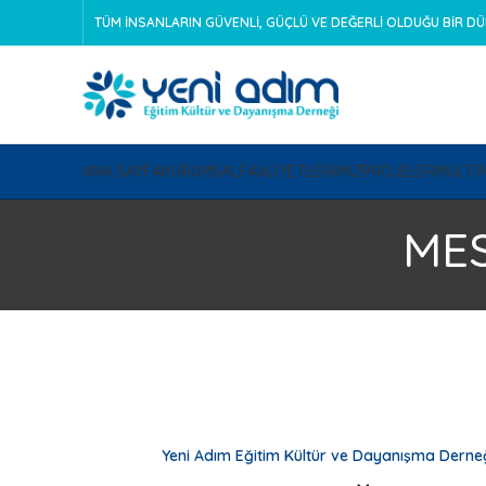
TÜM İNSANLARIN GÜVENLİ, GÜÇLÜ VE DEĞERLİ OLDUĞU BİR D
ANA SAYFA
KURUMSAL
FAALİYETLERİMİZ
PROJELER
MULTİ
MES
Yeni Adım Eğitim Kültür ve Dayanışma Derne