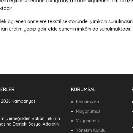
in eğitim sürecinde diktiği başta kadın kıyafetleri olmak üzer
tadır.
ek öğrenen annelere tekstil sektöründe iş imkânı sunulmasını
 için üretim yapıp gelir elde etmenin imkânı da sunulmaktadır.
BERLER
KURUMSAL
 2026 Kampanyası
Hakkımızda
Misyonumuz
ım Derneğinden Bakan Tekin’in
Vizyonumuz
asına Destek: Sosyal Adaletin
Yönetim Kurulu