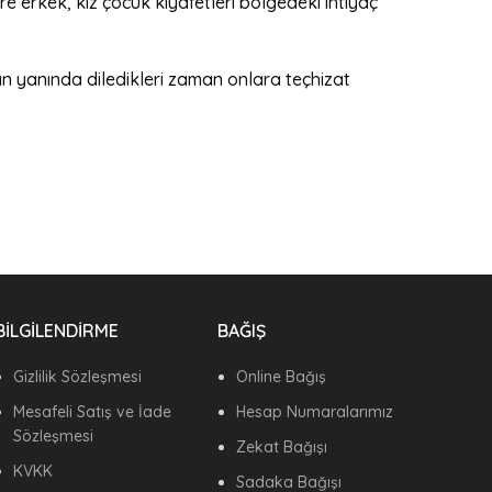
e erkek, kız çocuk kıyafetleri bölgedeki ihtiyaç
n yanında diledikleri zaman onlara teçhizat
BİLGİLENDİRME
BAĞIŞ
Gizlilik Sözleşmesi
Online Bağış
Mesafeli Satış ve İade
Hesap Numaralarımız
Sözleşmesi
Zekat Bağışı
KVKK
Sadaka Bağışı