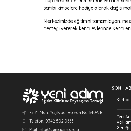
olup meslek öğrenmektedir. Bu annelerimiz
sahibi kimselere hediye olarak dağıtılmak
Merkezimizde eğitimini tamamlayan, mesl
desteği vererek kendi evlerinde kendileri
SON HA
Kurban
75.Yıl Mah. Yeşilvadi Bulvarı No:340A-B
Yeni Ad
Telefon: 0342 502 0665
Açıklam
Gereği
Mail: info@yeniadim.org.tr