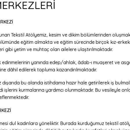
MERKEZLERİ
ERKEZİ
unan Tekstil Atölyemiz, kesim ve dikim bölümlerinden oluşmak
ölümünde eğitim almakta ve eğitim sürecinde birçok kız-erkek ç
ri gibi yetim ve muhtaç olan ailelere ulaştırılmaktadır.
 edinmelerinin yanında edep/ahlak, âdab-ı muaşeret ve asgari
ne dâhil edilerek topluma kazandırılmaktadır.
 dışarıda bu alanda istihdama hazır hale getirilerek iş bulmal
di işlerini kurmalarına yardımcı olunmaktadır. Bu vesileyle on
eflenmektedir.
RKEZİ
nesi dul kadınlara yöneliktir. Burada kurduğumuz tekstil atö