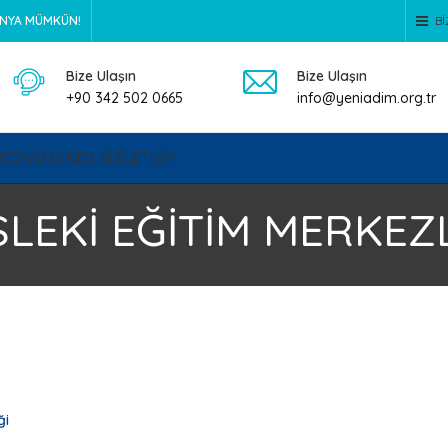
ÜNYA MÜMKÜN!
BI
Bize Ulaşın
Bize Ulaşın
+90 342 502 0665
info@yeniadim.org.tr
MEDYA
BASINDA BİZ
İLETİŞİM
LEKİ EĞİTİM MERKEZ
ği