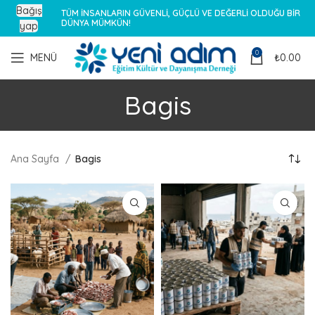
Bağış
TÜM İNSANLARIN GÜVENLİ, GÜÇLÜ VE DEĞERLİ OLDUĞU BİR
DÜNYA MÜMKÜN!
yap
0
MENÜ
₺
0.00
Bagis
Ana Sayfa
Bagis