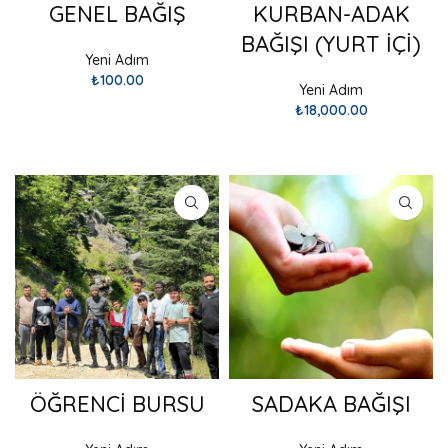
GENEL BAĞIŞ
KURBAN-ADAK
BAĞIŞI (YURT İÇİ)
Yeni Adım
₺
100.00
Yeni Adım
₺
18,000.00
SEPETE EKLE
SEPETE EKLE
ÖĞRENCİ BURSU
SADAKA BAĞIŞI