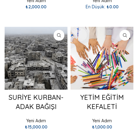
Yeni Adım
Yeni Adım
₺
2,000.00
En Düşük:
₺
0.00
SEPETE EKLE
SEPETE EKLE
SURİYE KURBAN-
YETİM EĞİTİM
ADAK BAĞIŞI
KEFALETİ
Yeni Adım
Yeni Adım
₺
15,000.00
₺
1,000.00