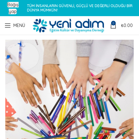
Bağış
TÜM İNSANLARIN GÜVENLİ, GÜÇLÜ VE DEĞERLİ OLDUĞU BİR
DÜNYA MÜMKÜN!
yap
0
MENÜ
₺
0.00