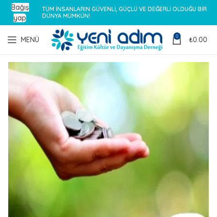
Bağış
TÜM İNSANLARIN GÜVENLİ, GÜÇLÜ VE DEĞERLİ OLDUĞU BİR
DÜNYA MÜMKÜN!
yap
0
MENÜ
₺
0.00