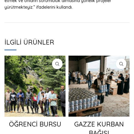
etmek ve onların sorumluluk almasına yönelik projeler
yürütmekteyiz.” ifadelerini kullandı.
İLGILI ÜRÜNLER
ÖĞRENCİ BURSU
GAZZE KURBAN
BAĞIŞI